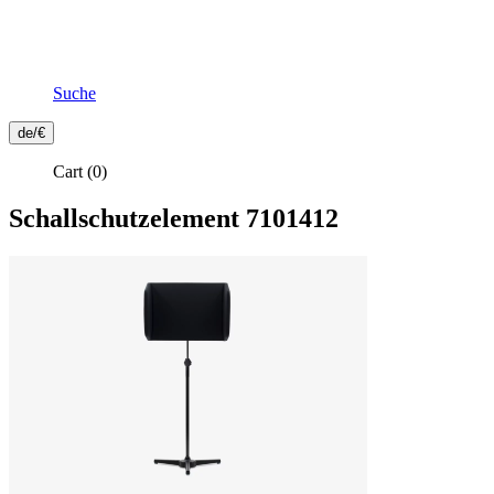
Suche
Frontend
de/€
Header
Cart
(0)
Secondary
Menu
Schallschutzelement
7101412