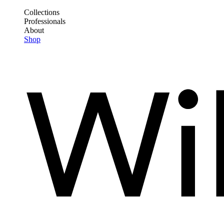
Direkt
Collections
zum
Professionals
Frontend
Inhalt
About
Header
Shop
Main
Menu