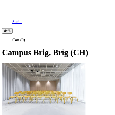
Suche
Frontend
de/€
Header
Cart
(0)
Secondary
Menu
Campus Brig, Brig (CH)