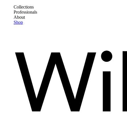
Direkt
Collections
zum
Professionals
Frontend
Inhalt
About
Header
Shop
Main
Menu