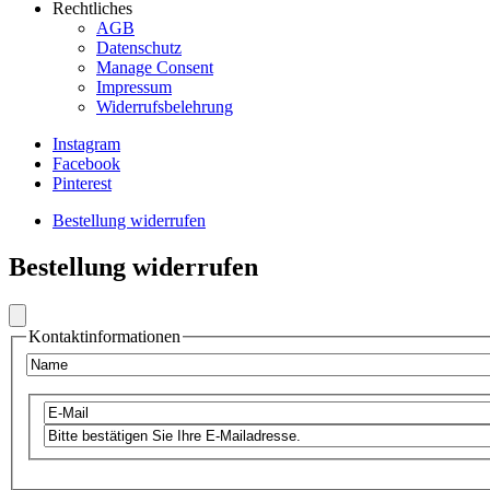
Rechtliches
AGB
Frontend
Datenschutz
Footer
Manage Consent
Impressum
Secondary
Widerrufsbelehrung
Menu
Instagram
Legal
Facebook
Frontend
Pinterest
Footer
Bestellung widerrufen
Secondary
Frontend
Menu
Bestellung widerrufen
Footer
Social
Secondary
Menu
Kontaktinformationen
VIB
Name
E-
Mail
E-
Mail-
Adresse