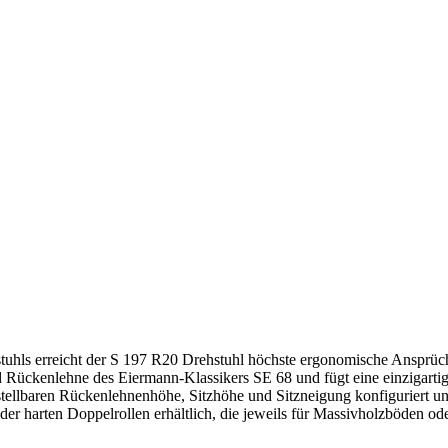
hls erreicht der S 197 R20 Drehstuhl höchste ergonomische Ansprüche.
nd Rückenlehne des Eiermann-Klassikers SE 68 und fügt eine einzigart
tellbaren Rückenlehnenhöhe, Sitzhöhe und Sitzneigung konfiguriert un
r harten Doppelrollen erhältlich, die jeweils für Massivholzböden ode