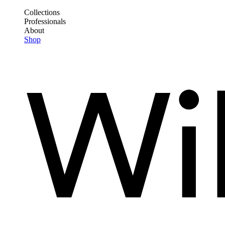
Direkt
Collections
zum
Professionals
Frontend
Inhalt
About
Header
Shop
Main
Menu