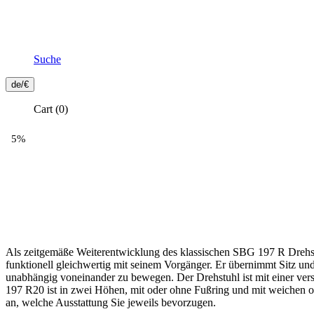
Suche
Frontend
de/€
Header
Cart
(0)
Secondary
Menu
Als zeitgemäße Weiterentwicklung des klassischen SBG 197 R Drehstu
funktionell gleichwertig mit seinem Vorgänger. Er übernimmt Sitz u
unabhängig voneinander zu bewegen. Der Drehstuhl ist mit einer vers
197 R20 ist in zwei Höhen, mit oder ohne Fußring und mit weichen ode
an, welche Ausstattung Sie jeweils bevorzugen.